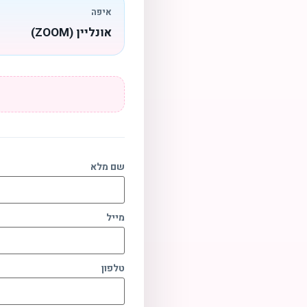
איפה
אונליין (ZOOM)
שם מלא
מייל
טלפון