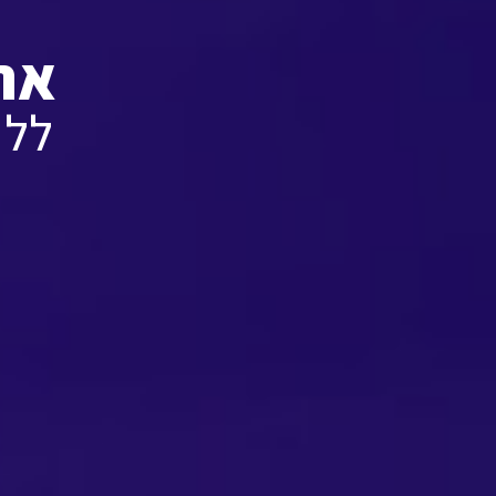
את
ללי